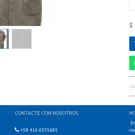
$
Ob
CONTACTE CON NOSOTROS
M3
Contáctenos
En
+58 416 6335685
ma