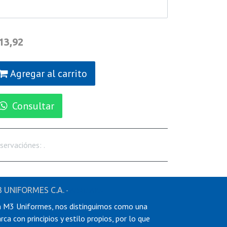
13,92
Agregar al carrito
Consultar
servaciónes
:
.
 UNIFORMES C.A.
-
ACERCA DE
 M3 Uniformes, nos distinguimos como una
rca con principios y estilo propios, por lo que