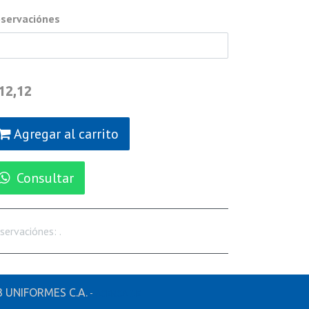
servaciónes
12,12
Agregar al carrito
Consultar
servaciónes
:
.
 UNIFORMES C.A.
-
ACERCA DE